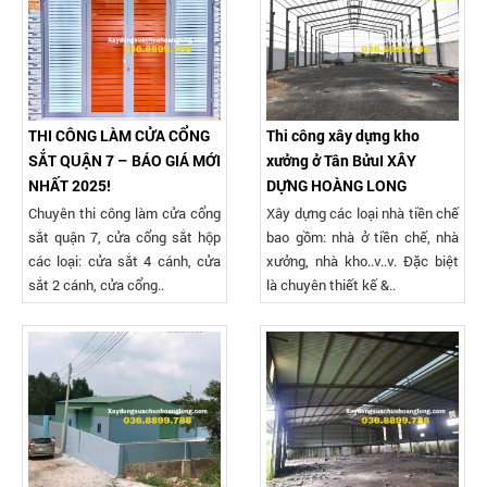
THI CÔNG LÀM CỬA CỔNG
Thi công xây dựng kho
SẮT QUẬN 7 – BÁO GIÁ MỚI
xưởng ở Tân BửuI XÂY
NHẤT 2025!
DỰNG HOÀNG LONG
Chuyên thi công làm cửa cổng
Xây dựng các loại nhà tiền chế
sắt quận 7, cửa cổng sắt hộp
bao gồm: nhà ở tiền chế, nhà
các loại: cửa sắt 4 cánh, cửa
xưởng, nhà kho..v..v. Đặc biệt
sắt 2 cánh, cửa cổng..
là chuyên thiết kế &..