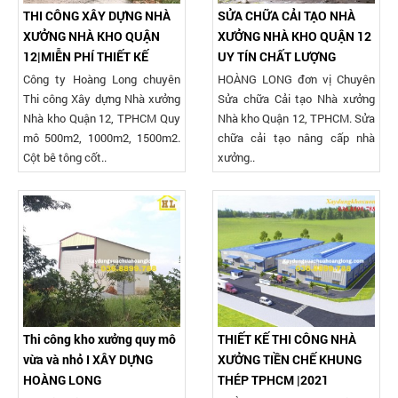
THI CÔNG XÂY DỰNG NHÀ
SỬA CHỮA CẢI TẠO NHÀ
XƯỞNG NHÀ KHO QUẬN
XƯỞNG NHÀ KHO QUẬN 12
12|MIỄN PHÍ THIẾT KẾ
UY TÍN CHẤT LƯỢNG
Công ty Hoàng Long chuyên
HOÀNG LONG đơn vị Chuyên
Thi công Xây dựng Nhà xưởng
Sửa chữa Cải tạo Nhà xưởng
Nhà kho Quận 12, TPHCM Quy
Nhà kho Quận 12, TPHCM. Sửa
mô 500m2, 1000m2, 1500m2.
chữa cải tạo nâng cấp nhà
Cột bê tông cốt..
xưởng..
Thi công kho xưởng quy mô
THIẾT KẾ THI CÔNG NHÀ
vừa và nhỏ I XÂY DỰNG
XƯỞNG TIỀN CHẾ KHUNG
HOÀNG LONG
THÉP TPHCM |2021