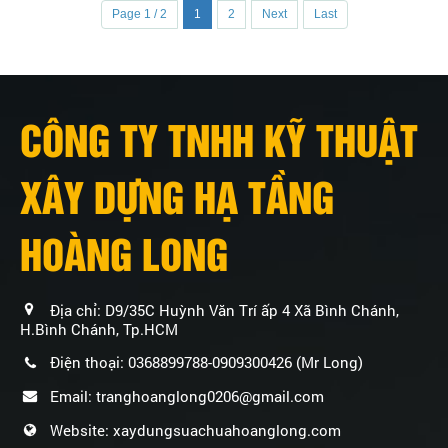
Page 1 / 2
1
2
Next
Last
CÔNG TY TNHH KỸ THUẬT
XÂY DỰNG HẠ TẦNG
HOÀNG LONG
Địa chỉ: D9/35C Huỳnh Văn Trí ấp 4 Xã Bình Chánh,
H.Bình Chánh, Tp.HCM
Điện thoại: 0368899788-0909300426 (Mr Long)
Email: tranghoanglong0206@gmail.com
Website: xaydungsuachuahoanglong.com