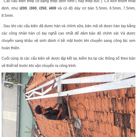
. Các cấu kiện thép có dạng thép định hình ( hay thép đúc ). Có kích thướt nhất
định, như
i200
,
i300
,
i350
,
i400
và có độ dày cơ bản 5.5mm, 6.5mm, 7.5mm,
8.5mm.
. Sau khi các cấu kiện đã được hàn và chỉnh sữa, bản mã sẽ được hàn tay bằng
các công nhân hàn có tay nghề cao nhất để đảm bảo độ chính xát. Và được
chuyển sang khâu vệ sinh đánh rỉ bề mặt trước khi chuyển sang công tác sơn
hoàn thiện.
Cuối cùng là các cấu kiện sẽ được tập kết lại, kiểm tra lại các thông số theo bản
vẽ thiết kế trước khi vận chuyển ra công trình.