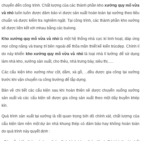
chuyển đến công trình. Chất lượng của các thành phần kho
xưởng quy mô vừa
và nhỏ
luôn luôn được đảm bảo vì được sản xuất hoàn toàn tại xưởng theo tiêu
chuẩn và được kiểm tra nghiêm ngặt. Tại công trình, các thành phần kho xưởng
sẽ được liên kết với mhau bằng các bulong.
Kho xưởng quy mô vừa và nhỏ
là một hệ thống nhà cực kì linh hoạt, đáp ứng
mọi công năng và trang trí bên ngoài để thõa mãn thiết kế kiến trúcđẹp. Chính lí
do này khiến
kho xưởng quy mô vừa và nhỏ
là loại nhà lí tưởng để sử dụng
làm nhà kho, xưởng sản xuất, cho thêu, nhà trưng bày, siêu thị......
Các cấu kiện kho xưởng như cột, dầm, xà gồ, ...đều được gia công tại xưởng
trước khi vận chuyển ra công trường để lắp dựng.
Bản vẽ chi tiết các cấu kiện sau khi hoàn thiện sẽ được chuyển xuống xưởng
sản xuất và các cấu kiện sẽ được gia công sản xuất theo một dây truyền khép
kín.
Quá trình sản xuất tại xưởng là rất quan trọng bởi độ chính xát, chất lượng của
cấu kiện làm nên một dự án nhà khung thép có đảm bảo hay không hoàn toàn
do quá trình này quyết định :