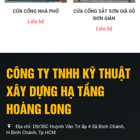
CỬA CỔNG NHÀ PHỐ
CỬA CỔNG SẮT SƠN GIẢ GỖ
ĐƠN GIẢN
Liên hệ
Liên hệ
CÔNG TY TNHH KỸ THUẬT
XÂY DỰNG HẠ TẦNG
HOÀNG LONG
Địa chỉ: D9/35C Huỳnh Văn Trí ấp 4 Xã Bình Chánh,
H.Bình Chánh, Tp.HCM