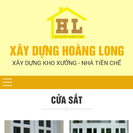
XÂY DỰNG KHO XƯỞNG - NHÀ TIỀN CHẾ
CỬA SẮT